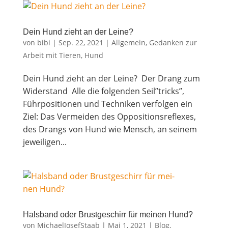
Dein Hund zieht an der Leine?
von
bibi
|
Sep. 22, 2021
|
Allgemein
,
Gedanken zur
Arbeit mit Tieren
,
Hund
Dein Hund zieht an der Leine? Der Drang zum
Widerstand Alle die fol­gen­den Seil”tricks”,
Führ­po­si­tio­nen und Tech­ni­ken ver­fol­gen ein
Ziel: Das Ver­mei­den des Oppo­si­ti­ons­re­fle­xes,
des Drangs von Hund wie Mensch, an sei­nem
jewei­li­gen...
Hals­band oder Brust­ge­schirr für mei­nen Hund?
von
MichaelJosefStaab
|
Mai 1, 2021
|
Blog
,