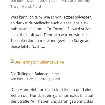
von
bibi
|
Dez. 29, 2021
|
Gedanken zur Arbeit mit
Tieren
,
Hund
,
Pferd
Was kann ich tun? Wie schon letz­tes Syl­ves­ter,
so dankst du viel­leicht auch die­ses Jahr aus­
nahms­wei­se ein­mal für Coro­na. Es wird stil­ler
sein als es oft war. Den­noch war­ten wir alle
Tierhalter:innen mit einer gewis­sen Sor­ge auf
die­se letz­te Nacht...
Die Tel­ling­ton Balance-Leine
von
bibi
|
Dez. 16, 2021
|
Hund
Dein Hund zieht an der Leine? Ein an der Lei­ne
zie­hen der Hund, ist ein ganz nor­ma­les Bild auf
der Stra­ße. Wir haben uns dar­an gewöhnt, das