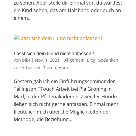
zu sehen. Aber stel­le dir ein­mal vor, du wür­dest
ein Kind sehen, das am Hals­band oder auch an
einem...
Lässt sich dein Hund nicht anfassen?
von
bibi
|
Nov. 1, 2021
|
Allgemein
,
Blog
,
Gedanken
zur Arbeit mit Tieren
,
Hund
Ges­tern gab ich ein Ein­füh­rungs­se­mi­nar der
Tel­ling­ton TTouch Arbeit bei Pia Grö­ning in
Marl, in der Pfo­ten­aka­de­mie. Zwei der Hun­de
lie­ßen sich nicht ger­ne anfas­sen. Ein­mal mehr
freu­te ich mich über die Mög­lich­kei­ten der
Metho­de, die Bezie­hung...