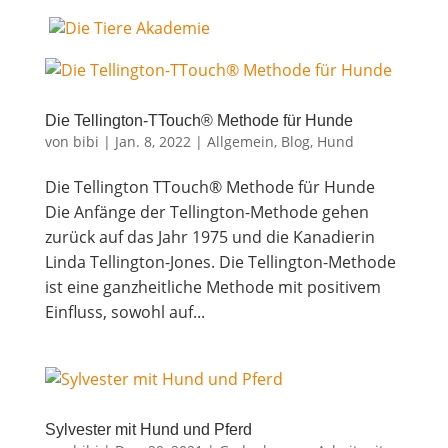
Die Tel­ling­ton-TTouch® Metho­de für Hunde
von
bibi
|
Jan. 8, 2022
|
Allgemein
,
Blog
,
Hund
Die Tel­ling­ton TTouch® Metho­de für Hunde
Die Anfän­ge der Tel­ling­ton-Metho­de gehen
zurück auf das Jahr 1975 und die Kana­die­rin
Lin­da Tel­ling­ton-Jones. Die Tel­ling­ton-Metho­de
ist eine ganz­heit­li­che Metho­de mit posi­ti­vem
Ein­fluss, sowohl auf...
Syl­ves­ter mit Hund und Pferd