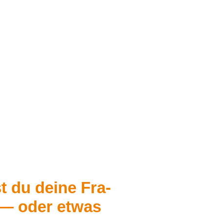
t du dei­ne Fra­
n — oder etwas