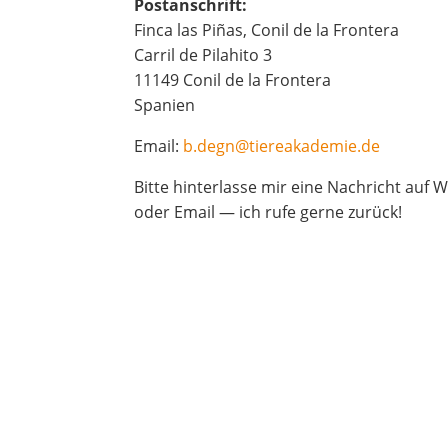
Post­an­schrift:
Fin­ca las Piñas, Conil de la Fron­te­ra
Car­ril de Pila­hi­to 3
11149 Conil de la Fron­te­ra
Spa­ni­en
Email:
b.degn@tiereakademie.de
Bit­te hin­ter­las­se mir eine Nach­richt auf
oder Email — ich rufe ger­ne zurück!