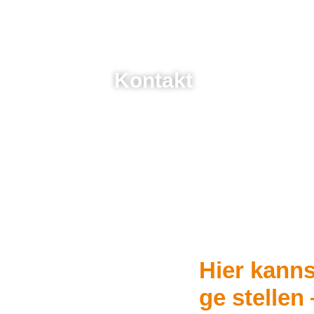
Kon­takt
Hier kanns
ge stel­le