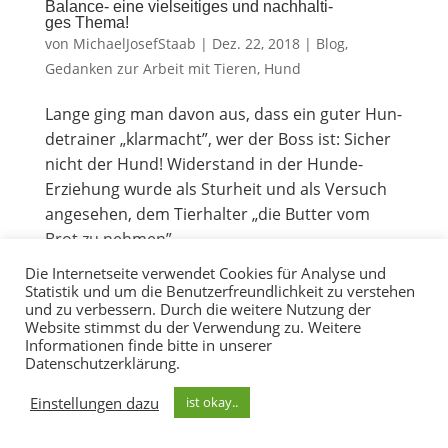
Balan­ce- eine viel­sei­ti­ges und nach­hal­ti­
ges Thema!
von
MichaelJosefStaab
|
Dez. 22, 2018
|
Blog
,
Gedanken zur Arbeit mit Tieren
,
Hund
Lan­ge ging man davon aus, dass ein guter Hun­
de­trai­ner „klar­macht”, wer der Boss ist: Sicher
nicht der Hund! Wider­stand in der Hun­de-
Erzie­hung wur­de als Stur­heit und als Ver­such
ange­se­hen, dem Tier­hal­ter „die But­ter vom
Brot zu neh­men”....
Die Internetseite verwendet Cookies für Analyse und
Statistik und um die Benutzerfreundlichkeit zu verstehen
Nächste Einträge »
und zu verbessern. Durch die weitere Nutzung der
Website stimmst du der Verwendung zu. Weitere
Informationen finde bitte in unserer
© Tiereakademie Kontakt: bibi@degn.de
Datenschutzerklärung.
+49(0)178 58 33 297
Impressum
-
Datenschutz
-
AGBs
-
Für Lernlinge
Einstellungen dazu
ist okay..
Ihr Newsletter