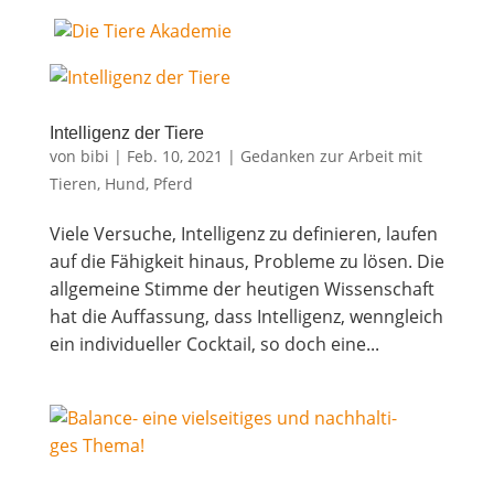
Intel­li­genz der Tiere
von
bibi
|
Feb. 10, 2021
|
Gedanken zur Arbeit mit
Tieren
,
Hund
,
Pferd
Vie­le Ver­su­che, Intel­li­genz zu defi­nie­ren, lau­fen
auf die Fähig­keit hin­aus, Pro­ble­me zu lösen. Die
all­ge­mei­ne Stim­me der heu­ti­gen Wis­sen­schaft
hat die Auf­fas­sung, dass Intel­li­genz, wenn­gleich
ein indi­vi­du­el­ler Cock­tail, so doch eine...