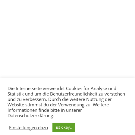
Die Internetseite verwendet Cookies für Analyse und
Statistik und um die Benutzerfreundlichkeit zu verstehen
und zu verbessern. Durch die weitere Nutzung der
Website stimmst du der Verwendung zu. Weitere
Informationen finde bitte in unserer
Datenschutzerklärung.
© Tiereakademie Kontakt: bibi@degn.de
Einstellungen dazu
ist okay..
Ihr Newsletter
+49(0)178 58 33 297
Impressum
-
Datenschutz
-