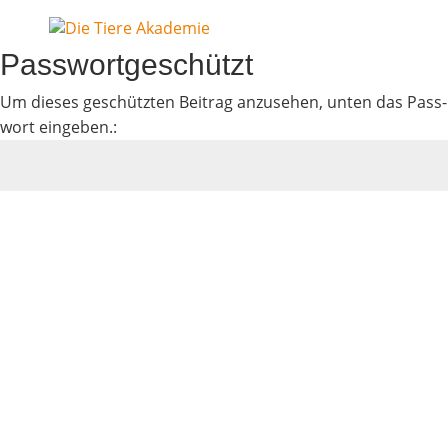
Pass­wort­ge­schützt
Um die­ses geschütz­ten Bei­trag anzu­se­hen, unten das Pass­
wort eingeben.:
Senden