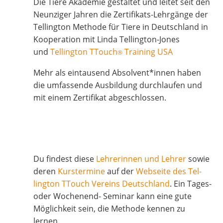
Die Tie­re Aka­de­mie gestal­tet und lei­tet seit den
Neun­zi­ger Jah­ren die Zer­ti­fi­kats-Lehr­gän­ge der
Tel­ling­ton Metho­de für Tie­re in Deutsch­land in
Koope­ra­ti­on mit Lin­da Tel­ling­ton-Jones
und
Tel­ling­ton TTouch
Trai­ning USA
®
Mehr als ein­tau­send Absolvent*innen haben
die umfas­sen­de Aus­bil­dung durch­lau­fen und
mit einem Zer­ti­fi­kat abgeschlossen.
Du fin­dest die­se
Leh­re­rin­nen und Leh­rer
sowie
deren
Kurs­ter­mi­ne
auf der
Web­sei­te des Tel­
ling­ton TTouch Ver­eins Deutsch­land
. Ein Tages-
oder Wochen­end- Semi­nar kann eine gute
Mög­lich­keit sein, die Metho­de ken­nen zu
lernen.