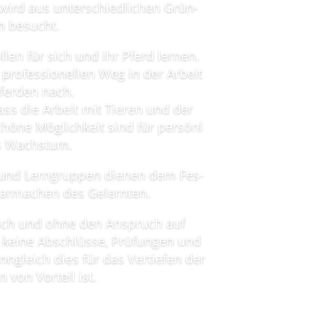
g wird aus unter­schied­li­chen Grün­
n besucht.
­len für sich und ihr Pferd ler­nen.
ro­fes­sio­nel­len Weg in der Arbeit
fer­den nach.
ass die Arbeit mit Tie­ren und der
hö­ne Mög­lich­keit sind für per­sön­l
es Wachstum.
n und Lern­grup­pen die­nen dem Fes­
­bar­ma­chen des Gelernten.
sich und ohne den Anspruch auf
kei­ne Abschlüs­se, Prü­fun­gen und
­gleich dies für das Ver­tie­fen der
n von Vor­teil ist.
ma­ti­on zum Lehr­gang als pdf