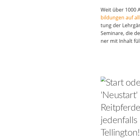
Weit über 1000 A
bil­dun­gen auf all
tung der Lehr­gän
Semi­na­re, die 
ner mit Inhalt fül