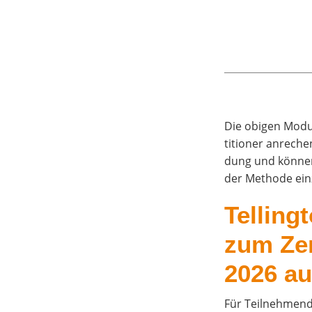
Die obi­gen Modu­l
ti­tio­ner anre­che
dung und kön­nen 
der Metho­de ein
Tel­lin
zum Zer­
2026 au
Für Teil­neh­men