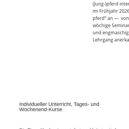
(Jung-)pferd inten
im Früh­jahr 2026
pferd” an — von z
wöchi­ge Semi­nar­
und eng­ma­schi­g
Lehr­gang anerka
Indi­vi­du­el­ler Unter­richt, Tages- und
Wochenend-Kurse