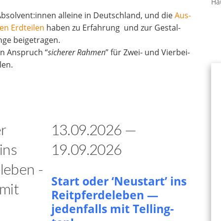
Ha
bsolvent:innen allei­ne in Deutsch­land, und die
Aus­
en Erd­tei­len
haben zu Erfah­rung und zur Gestal­
­ge bei­getra­gen.
den Anspruch “
siche­rer Rah­men
” für Zwei- und Vier­bei­
len.
13.09.2026 —
19.09.2026
Start oder ‘Neu­start’ ins
Reit­pfer­de­le­ben —
jeden­falls mit Tel­ling­