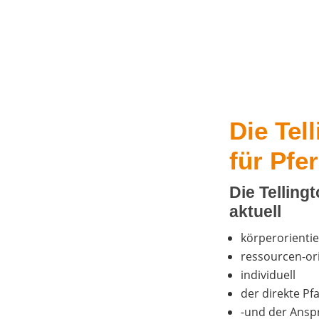
Die Tel
für Pfe
Die Tel­lin
aktuell
kör­per­ori­en­
res­sour­cen-ori
indi­vi­du­ell
der direk­te Pf
-und der Anspr