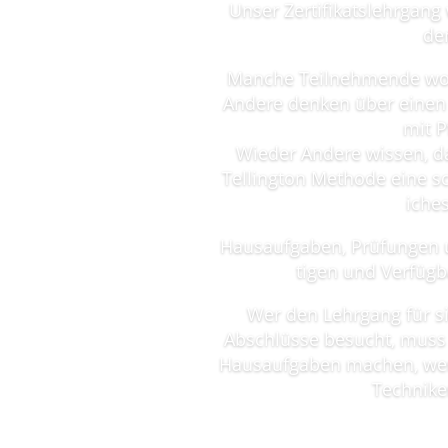
Unser Zer­ti­fi­kats­lehr­gan
de
Man­che Teil­neh­men­de wol
Ande­re den­ken über einen p
mit P
Wie­der Ande­re wis­sen, d
Tel­ling­ton Metho­de eine sc
i­ch
Haus­auf­ga­ben, Prü­fun­ge
ti­gen und Ver­füg
Wer den Lehr­gang für 
Abschlüs­se besucht, muss 
Haus­auf­ga­ben machen, wenn
Tech­ni­ke
aus­führ­li­che Infor­