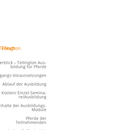
r­blick – Tel­ling­ton Aus­
bil­dung für Pferde
angs-Vor­­aus­­se­t­­zu­n­­gen
Ablauf der Ausbildung
Kosten/ Ein­­zel-Semi­na­­
re/Aus­­bil­­dung
nhal­te der Ausbildungs-
Module
Pfer­de der
Teilnehmenden