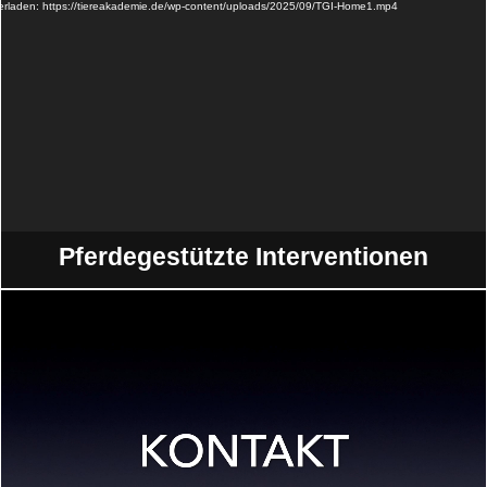
Player
terladen: https://tiereakademie.de/wp-content/uploads/2025/09/TGI-Home1.mp4
Pfer­de­ge­stütz­te Interventionen
Video-
Player