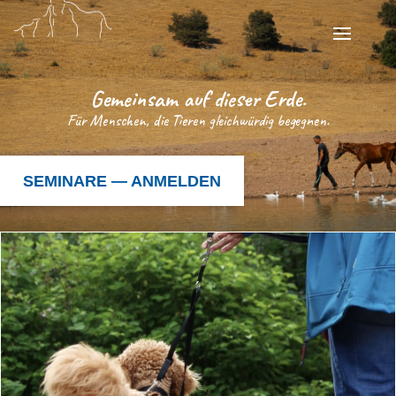
Gemein­sam auf die­ser Erde.
Für Men­schen, die Tie­ren gleich­wür­dig begegnen.
SEMINARE — ANMELDEN