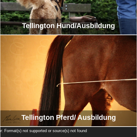
Tel­ling­ton Hund/Ausbildung
Tel­ling­ton Pferd/ Ausbildung
Video-
r: Format(s) not supported or source(s) not found