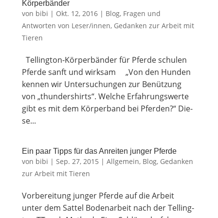
Kör­per­bän­der
von
bibi
|
Okt. 12, 2016
|
Blog
,
Fragen und
Antworten von Leser/innen
,
Gedanken zur Arbeit mit
Tieren
Tel­ling­ton-Kör­per­bän­der für Pferde schu­len
Pfer­de sanft und wirksam „Von den Hun­den
ken­nen wir Unter­su­chun­gen zur Benüt­zung
von „thun­der­shirts“. Wel­che Erfah­rungs­wer­te
gibt es mit dem Kör­per­band bei Pferden?“ Die­
se...
Ein paar Tipps für das Anrei­ten jun­ger Pferde
von
bibi
|
Sep. 27, 2015
|
Allgemein
,
Blog
,
Gedanken
zur Arbeit mit Tieren
Vor­be­rei­tung jun­ger Pfer­de auf die Arbeit
unter dem Sattel Boden­ar­beit nach der Tel­ling­