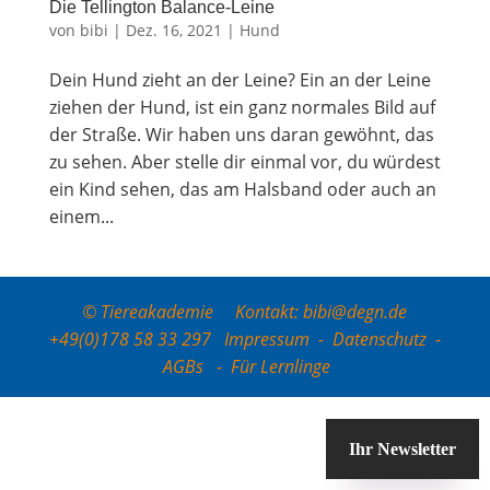
Die Tel­ling­ton Balance-Leine
von
bibi
|
Dez. 16, 2021
|
Hund
Dein Hund zieht an der Leine? Ein an der Lei­ne
zie­hen der Hund, ist ein ganz nor­ma­les Bild auf
der Stra­ße. Wir haben uns dar­an gewöhnt, das
zu sehen. Aber stel­le dir ein­mal vor, du wür­dest
ein Kind sehen, das am Hals­band oder auch an
einem...
© Tiereakademie Kontakt: bibi@degn.de
+49(0)178 58 33 297
Impressum
-
Datenschutz
-
AGBs
-
Für Lernlinge
Ihr Newsletter