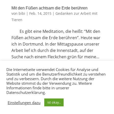
Mit den Füßen acht­sam die Erde berühren
von
bibi
|
Feb. 14, 2015
|
Gedanken zur Arbeit mit
Tieren
Es gibt eine Medi­ta­ti­on, die heißt: “Mit den
Füßen acht­sam die Erde berühren”. Heu­te war
ich in Dort­mund. In der Mit­tags­pau­se unse­rer
Arbeit lief ich durch die Innen­stadt, auf der
Suche nach einem Fleck­chen grün für mei­ne...
Die Internetseite verwendet Cookies für Analyse und
Statistik und um die Benutzerfreundlichkeit zu verstehen
und zu verbessern. Durch die weitere Nutzung der
© Tiereakademie Kontakt: bibi@degn.de
Website stimmst du der Verwendung zu. Weitere
+49(0)178 58 33 297
Impressum
-
Datenschutz
-
Informationen finde bitte in unserer
AGBs
-
Für Lernlinge
Datenschutzerklärung.
Einstellungen dazu
ist okay..
Ihr Newsletter