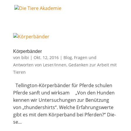
Kör­per­bän­der
von
bibi
|
Okt. 12, 2016
|
Blog
,
Fragen und
Antworten von Leser/innen
,
Gedanken zur Arbeit mit
Tieren
Tel­ling­ton-Kör­per­bän­der für Pferde schu­len
Pfer­de sanft und wirksam „Von den Hun­den
ken­nen wir Unter­su­chun­gen zur Benüt­zung
von „thun­der­shirts“. Wel­che Erfah­rungs­wer­te
gibt es mit dem Kör­per­band bei Pferden?“ Die­
se...