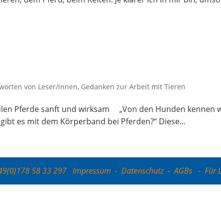
worten von Leser/innen
,
Gedanken zur Arbeit mit Tieren
chu­len Pfer­de sanft und wirksam „Von den Hun­den ken­nen w
e gibt es mit dem Kör­per­band bei Pferden?“ Die­se...
+49(0)178 58 33 297
Impressum
-
Datenschutz
-
AGBs
-
Für 