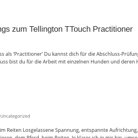
ngs zum Tel­ling­ton TTouch Practitioner
uss als ‘Prac­ti­tio­ner’ Du kannst dich für die Abschluss-Prü­
ss bist du für die Arbeit mit ein­zel­nen Hun­den und deren Ha
,
Uncategorized
im Reiten Los­ge­las­se­ne Span­nung, ent­spann­te Auf­rich­tung,
ren, dem Pferd, beim Rei­ten. Je kla­rer ich in mir bin, umso s