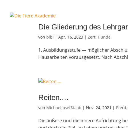
Die Glie­de­rung des Lehr­ga
von
bibi
|
Apr. 16, 2023
|
Zerti Hunde
1. Aus­bil­dungs­stu­fe — mög­li­cher Abschl
Haus­ar­bei­ten vorausgesetzt. Nach Abschlu
Rei­ten.…
von
MichaelJosefStaab
|
Nov. 24, 2021
|
Pferd
Die äuße­re und die inne­re Auf­rich­tung be
und doch ein Ziel, im Leben und mit den Tie­