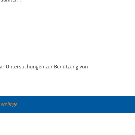
ir Unter­su­chun­gen zur Benüt­zung von
Lernlinge