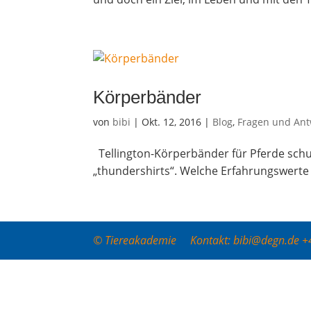
Kör­per­bän­der
von
bibi
|
Okt. 12, 2016
|
Blog
,
Fragen und Ant
Tel­ling­ton-Kör­per­bän­der für Pferde s
„thun­der­shirts“. Wel­che Erfah­rungs­wer­t
© Tiereakademie Kontakt: bibi@degn.de 