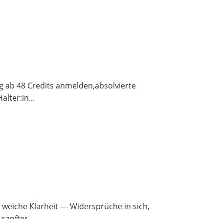
fung ab 48 Cre­dits anmelden,absolvierte
lter:in...
 wei­che Klar­heit — Wider­sprü­che in sich,
anf­ter...