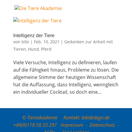
Intel­li­genz der Tiere
von
bibi
|
Feb. 10, 2021
|
Gedanken zur Arbeit mit
Tieren
,
Hund
,
Pferd
Vie­le Ver­su­che, Intel­li­genz zu defi­nie­ren, lau­fen
auf die Fähig­keit hin­aus, Pro­ble­me zu lösen. Die
all­ge­mei­ne Stim­me der heu­ti­gen Wis­sen­schaft
hat die Auf­fas­sung, dass Intel­li­genz, wenn­gleich
ein indi­vi­du­el­ler Cock­tail, so doch eine...
© Tiereakademie Kontakt: bibi@degn.de
+49(0)178 58 33 297
Impressum
-
Datenschutz
-