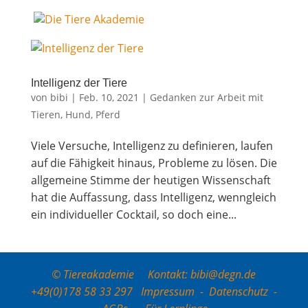
Intel­li­genz der Tiere
von
bibi
|
Feb. 10, 2021
|
Gedanken zur Arbeit mit
Tieren
,
Hund
,
Pferd
Vie­le Ver­su­che, Intel­li­genz zu defi­nie­ren, lau­fen
auf die Fähig­keit hin­aus, Pro­ble­me zu lösen. Die
all­ge­mei­ne Stim­me der heu­ti­gen Wis­sen­schaft
hat die Auf­fas­sung, dass Intel­li­genz, wenn­gleich
ein indi­vi­du­el­ler Cock­tail, so doch eine...
© Tiereakademie Kontakt: bibi@degn.de
+49(0)178 58 33 297
Impressum
-
Datenschutz
-