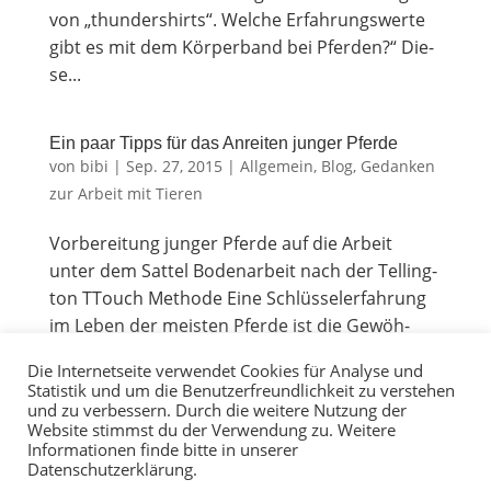
von „thun­der­shirts“. Wel­che Erfah­rungs­wer­te
gibt es mit dem Kör­per­band bei Pferden?“ Die­
se...
Ein paar Tipps für das Anrei­ten jun­ger Pferde
von
bibi
|
Sep. 27, 2015
|
Allgemein
,
Blog
,
Gedanken
zur Arbeit mit Tieren
Vor­be­rei­tung jun­ger Pfer­de auf die Arbeit
unter dem Sattel Boden­ar­beit nach der Tel­ling­
ton TTouch Methode Eine Schlüs­sel­erfah­rung
im Leben der meis­ten Pfer­de ist die Gewöh­
nung an Sat­tel­zeug und Rei­ter. Man­che Aus­bil­
Die Internetseite verwendet Cookies für Analyse und
der kon­fron­tie­ren das Pferd...
Statistik und um die Benutzerfreundlichkeit zu verstehen
und zu verbessern. Durch die weitere Nutzung der
Website stimmst du der Verwendung zu. Weitere
Informationen finde bitte in unserer
Datenschutzerklärung.
© Tiereakademie Kontakt: bibi@degn.de