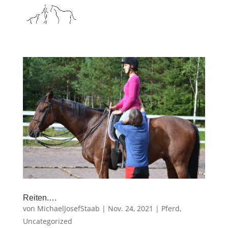
Rei­ten.…
von
MichaelJosefStaab
|
Nov. 24, 2021
|
Pferd
,
Uncategorized