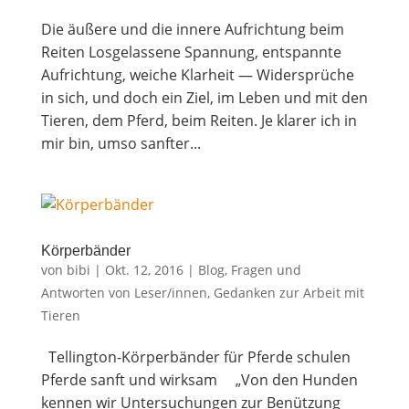
Die äuße­re und die inne­re Auf­rich­tung beim
Reiten Los­ge­las­se­ne Span­nung, ent­spann­te
Auf­rich­tung, wei­che Klar­heit — Wider­sprü­che
in sich, und doch ein Ziel, im Leben und mit den
Tie­ren, dem Pferd, beim Rei­ten. Je kla­rer ich in
mir bin, umso sanf­ter...
Kör­per­bän­der
von
bibi
|
Okt. 12, 2016
|
Blog
,
Fragen und
Antworten von Leser/innen
,
Gedanken zur Arbeit mit
Tieren
Tel­ling­ton-Kör­per­bän­der für Pferde schu­len
Pfer­de sanft und wirksam „Von den Hun­den
ken­nen wir Unter­su­chun­gen zur Benüt­zung