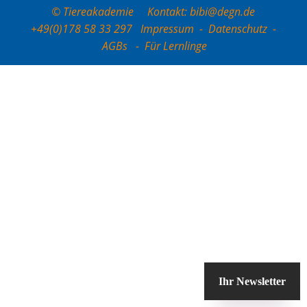
© Tiereakademie Kontakt: bibi@degn.de
+49(0)178 58 33 297
Impressum
-
Datenschutz
-
AGBs
-
Für Lernlinge
Ihr Newsletter