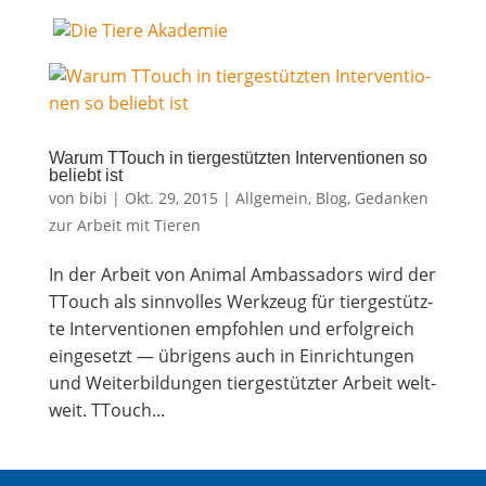
War­um TTouch in tier­ge­stütz­ten Inter­ven­tio­nen so
beliebt ist
von
bibi
|
Okt. 29, 2015
|
Allgemein
,
Blog
,
Gedanken
zur Arbeit mit Tieren
In der Arbeit von Ani­mal Ambassa­dors wird der
TTouch als sinn­vol­les Werk­zeug für tier­ge­stütz­
te Inter­ven­tio­nen emp­foh­len und erfolg­reich
ein­ge­setzt — übri­gens auch in Ein­rich­tun­gen
und Wei­ter­bil­dun­gen tier­ge­stütz­ter Arbeit welt­
weit. TTouch...