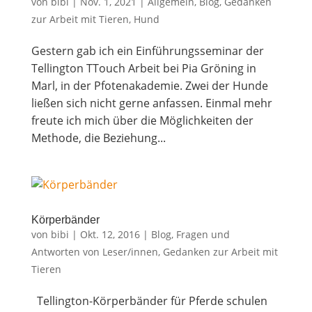
von
bibi
|
Nov. 1, 2021
|
Allgemein
,
Blog
,
Gedanken
zur Arbeit mit Tieren
,
Hund
Ges­tern gab ich ein Ein­füh­rungs­se­mi­nar der
Tel­ling­ton TTouch Arbeit bei Pia Grö­ning in
Marl, in der Pfo­ten­aka­de­mie. Zwei der Hun­de
lie­ßen sich nicht ger­ne anfas­sen. Ein­mal mehr
freu­te ich mich über die Mög­lich­kei­ten der
Metho­de, die Bezie­hung...
Kör­per­bän­der
von
bibi
|
Okt. 12, 2016
|
Blog
,
Fragen und
Antworten von Leser/innen
,
Gedanken zur Arbeit mit
Tieren
Tel­ling­ton-Kör­per­bän­der für Pferde schu­len