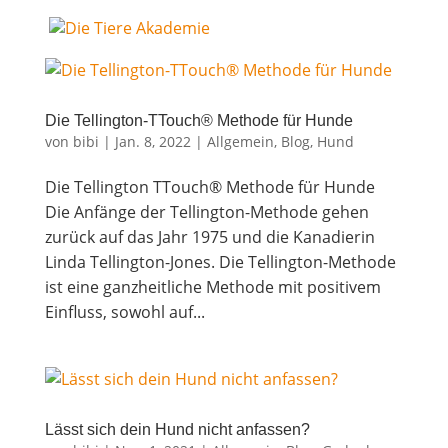
Die Tel­ling­ton-TTouch® Metho­de für Hunde
von
bibi
|
Jan. 8, 2022
|
Allgemein
,
Blog
,
Hund
Die Tel­ling­ton TTouch® Metho­de für Hunde
Die Anfän­ge der Tel­ling­ton-Metho­de gehen
zurück auf das Jahr 1975 und die Kana­die­rin
Lin­da Tel­ling­ton-Jones. Die Tel­ling­ton-Metho­de
ist eine ganz­heit­li­che Metho­de mit posi­ti­vem
Ein­fluss, sowohl auf...
Lässt sich dein Hund nicht anfassen?