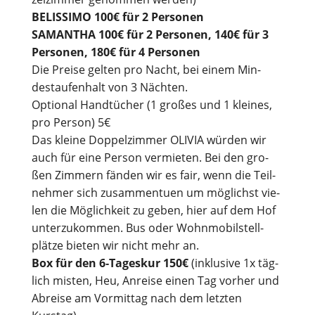
BELISSIMO 100€ für 2 Personen
SAMANTHA 100€ für 2 Per­so­nen, 140€ für 3
Per­so­nen, 180€ für 4 Personen
Die Prei­se gel­ten pro Nacht, bei einem Min­
destau­fen­halt von 3 Nächten.
Optio­nal Hand­tü­cher (1 gro­ßes und 1 klei­nes,
pro Per­son) 5€
Das klei­ne Dop­pel­zim­mer OLIVIA wür­den wir
auch für eine Per­son ver­mie­ten. Bei den gro­
ßen Zim­mern fän­den wir es fair, wenn die Teil­
neh­mer sich zusam­men­tu­en um mög­lichst vie­
len die Mög­lich­keit zu geben, hier auf dem Hof
unter­zu­kom­men. Bus oder Wohn­mo­bil­stell­
plät­ze bie­ten wir nicht mehr an.
Box für den 6‑Tageskur 150€
(inklu­si­ve 1x täg­
lich mis­ten, Heu, Anrei­se einen Tag vor­her und
Abrei­se am Vor­mit­tag nach dem letz­ten