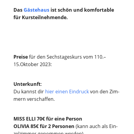
Das
Gäs­te­haus
ist schön und kom­for­ta­ble
für Kursteilnehmende.
Prei­se
für den Sechs­ta­ges­kurs vom 110.–
15.Oktober 2023:
Unter­kunft
:
Du kannst dir
hier einen Ein­druck
von den Zim­
mern verschaffen.
MISS ELLI 70€ für eine Person
OLIVIA 85€ für 2 Per­so­nen
(kann auch als Ein­
zel­zim­mer genom­men werden)