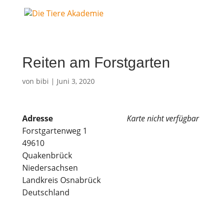
Rei­ten am Forstgarten
von
bibi
|
Juni 3, 2020
Adres­se
Kar­te nicht verfügbar
Forst­gar­ten­weg 1
49610
Quakenbrück
Niedersachsen
Land­kreis Osnabrück
Deutschland