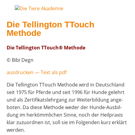
Die Tel­ling­ton TTouch
Methode
Die Tel­ling­ton TTouch® Methode
© Bibi Degn
aus­dru­cken — Text als pdf
Die Tel­ling­ton TTouch Metho­de wird in Deutsch­land
seit 1975 für Pfer­de und seit 1996 für Hun­de gelehrt
und als Zer­ti­fi­kats­lehr­gang zur Wei­ter­bil­dung ange­
bo­ten. Da die­se Metho­de weder der Hun­de-Aus­bil­
dung im her­kömm­li­chen Sin­ne, noch der Heil­pra­xis
klar zuzu­ord­nen ist, soll sie im Fol­gen­den kurz erklärt
werden.