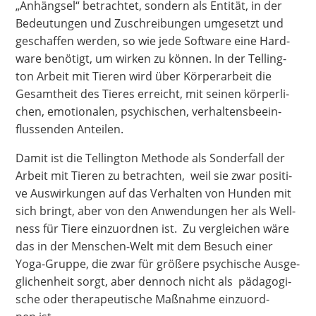
„Anhäng­sel“ betrach­tet, son­dern als Enti­tät, in der
Bedeu­tun­gen und Zuschrei­bun­gen umge­setzt und
geschaf­fen wer­den, so wie jede Soft­ware eine Hard­
ware benö­tigt, um wir­ken zu kön­nen. In der Tel­ling­
ton Arbeit mit Tie­ren wird über Kör­per­ar­beit die
Gesamt­heit des Tie­res erreicht, mit sei­nen kör­per­li­
chen, emo­tio­na­len, psy­chi­schen, ver­hal­tens­be­ein­
flus­sen­den Anteilen.
Damit ist die Tel­ling­ton Metho­de als Son­der­fall der
Arbeit mit Tie­ren zu betrach­ten, weil sie zwar posi­ti­
ve Aus­wir­kun­gen auf das Ver­hal­ten von Hun­den mit
sich bringt, aber von den Anwen­dun­gen her als Well­
ness für Tie­re ein­zu­ord­nen ist. Zu ver­glei­chen wäre
das in der Men­schen-Welt mit dem Besuch einer
Yoga-Grup­pe, die zwar für grö­ße­re psy­chi­sche Aus­ge­
gli­chen­heit sorgt, aber den­noch nicht als päd­ago­gi­
sche oder the­ra­peu­ti­sche Maß­nah­me ein­zu­ord­