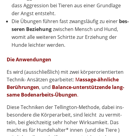
dass Aggres­si­on bei Tie­ren aus einer Grund­la­ge
der Angst entsteht.
Die Übun­gen füh­ren fast zwangs­läu­fig zu einer
bes­
se­ren Bezie­hung
zwi­schen Mensch und Hund,
womit alle wei­te­ren Schirt­te zur Erzie­hung der
Hun­de leich­ter werden.
Die Anwen­dun­gen
Es wird (aus­schließ­lich) mit zwei kör­per­ori­en­tier­ten
Tech­nik- Ansät­zen gear­bei­tet:
M
assa­ge-ähn­li­che
Berüh­run­gen
, und
Balan­ce-unter­stüt­zen­de lang­
sa­me Boden­ar­beits-Übun­gen
.
Die­se Tech­ni­ken der Tel­ling­ton-Metho­de, dabei ins­
be­son­de­re die Kör­per­ar­beit, sind leicht zu ver­mit­
teln, bei gleich­zei­tig sehr hoher Wirk­sam­keit. Das
macht es für Hun­de­hal­ter* innen (und die Tie­re )