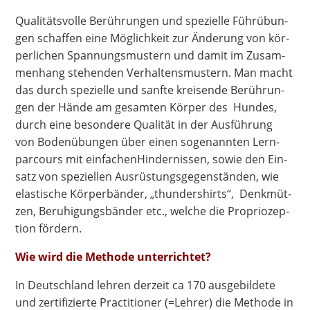
Qua­li­täts­vol­le Berüh­run­gen und spe­zi­el­le Führ­übun­
gen schaf­fen eine Mög­lich­keit zur Ände­rung von kör­
per­li­chen Span­nungs­mus­tern und damit im Zusam­
men­hang ste­hen­den Ver­hal­tens­mus­tern. Man macht
das durch spe­zi­el­le und sanf­te krei­sen­de Berüh­run­
gen der Hän­de am gesam­ten Kör­per des Hun­des,
durch eine beson­de­re Qua­li­tät in der Aus­füh­rung
von Boden­übun­gen über einen soge­nann­ten Lern­
par­cours mit ein­fa­chen­Hin­der­nis­sen, sowie den Ein­
satz von spe­zi­el­len Aus­rüs­tungs­ge­gen­stän­den, wie
elas­ti­sche Kör­per­bän­der, „thun­der­shirts“, Denk­müt­
zen, Beru­hi­gungs­bän­der etc., wel­che die Pro­prio­zep­
ti­on fördern.
Wie wird die Metho­de unter­rich­tet?
In Deutsch­land leh­ren der­zeit ca 170 aus­ge­bil­de­te
und zer­ti­fi­zier­te Prac­ti­tio­ner (=Leh­rer) die Metho­de in