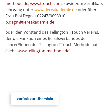
methode.de
,
www.ttouch.com
, sowie zum Zer­ti­fi­kats­
lehr­gang unter
www.tiereakademie.de
oder über
Frau Bibi Degn, t 02247/9693910
b.degn@tiereakademie.de
oder den Vor­stand des Tel­ling­ton TTouch Ver­eins,
der die Funk­ti­on eines Berufs­ver­ban­des der
Lehrer*innen der Tel­ling­ton TTouch Metho­de hat
(sie­he
www.tellington-methode.de
)
zurück zur Übersicht