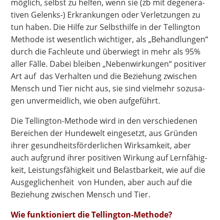
mög­lich, selbst zu hel­fen, wenn sie (zb mit dege­ne­ra­
ti­ven Gelenks-) Erkran­kun­gen oder Ver­let­zun­gen zu
tun haben. Die Hil­fe zur Selbst­hil­fe in der Tel­ling­ton
Metho­de ist wesent­lich wich­ti­ger, als „Behand­lun­gen“
durch die Fach­leu­te und über­wiegt in mehr als 95%
aller Fäl­le. Dabei blei­ben „Neben­wir­kun­gen“ posi­ti­ver
Art auf das Ver­hal­ten und die Bezie­hung zwi­schen
Mensch und Tier nicht aus, sie sind viel­mehr sozu­sa­
gen unver­meid­lich, wie oben aufgeführt.
Die Tel­ling­ton-Metho­de wird in den ver­schie­de­nen
Berei­chen der Hun­de­welt ein­ge­setzt, aus Grün­den
ihrer gesund­heits­för­der­li­chen Wirk­sam­keit, aber
auch auf­grund ihrer posi­ti­ven Wir­kung auf Lern­fä­hig­
keit, Leis­tungs­fä­hig­keit und Belast­bar­keit, wie auf die
Aus­ge­gli­chen­heit von Hun­den, aber auch auf die
Bezie­hung zwi­schen Mensch und Tier.
Wie funk­tio­niert die Tellington-Methode?