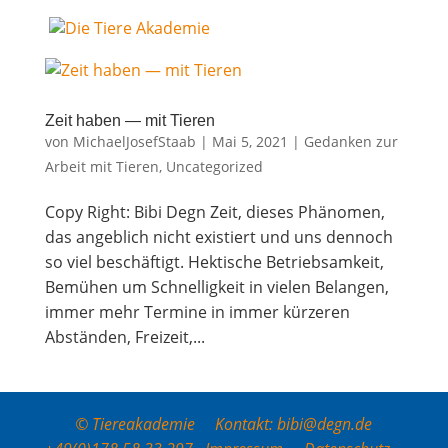
Zeit haben — mit Tieren
von
MichaelJosefStaab
|
Mai 5, 2021
|
Gedanken zur
Arbeit mit Tieren
,
Uncategorized
Copy Right: Bibi Degn Zeit, die­ses Phä­no­men,
das angeb­lich nicht exis­tiert und uns den­noch
so viel beschäftigt. Hek­ti­sche Betrieb­sam­keit,
Bemü­hen um Schnel­lig­keit in vie­len Belan­gen,
immer mehr Ter­mi­ne in immer kür­ze­ren
Abstän­den, Frei­zeit,...
© Tiereakademie Kontakt: bibi@degn.de