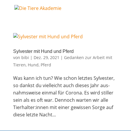
Syl­ves­ter mit Hund und Pferd
von
bibi
|
Dez. 29, 2021
|
Gedanken zur Arbeit mit
Tieren
,
Hund
,
Pferd
Was kann ich tun? Wie schon letz­tes Syl­ves­ter,
so dankst du viel­leicht auch die­ses Jahr aus­
nahms­wei­se ein­mal für Coro­na. Es wird stil­ler
sein als es oft war. Den­noch war­ten wir alle
Tierhalter:innen mit einer gewis­sen Sor­ge auf
die­se letz­te Nacht...