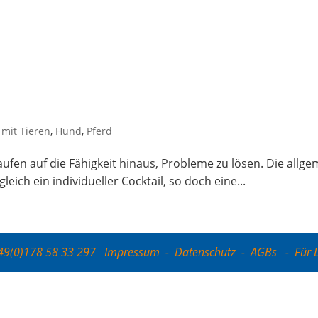
 mit Tieren
,
Hund
,
Pferd
n, lau­fen auf die Fähig­keit hin­aus, Pro­ble­me zu lösen. Die all­
leich ein indi­vi­du­el­ler Cock­tail, so doch eine...
+49(0)178 58 33 297
Impressum
-
Datenschutz
-
AGBs
-
Für 