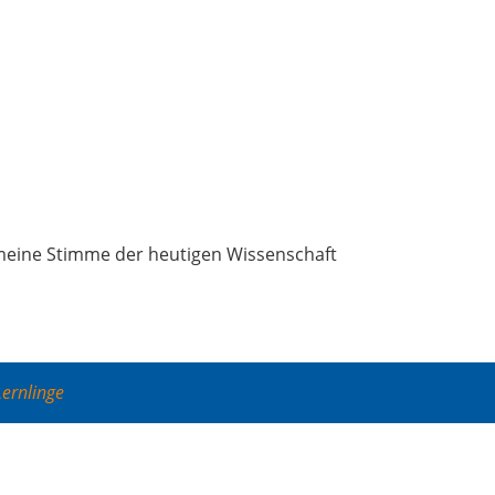
ge­mei­ne Stim­me der heu­ti­gen Wis­sen­schaft
Lernlinge