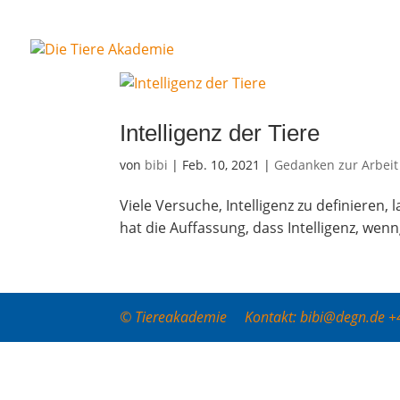
Intel­li­genz der Tiere
von
bibi
|
Feb. 10, 2021
|
Gedanken zur Arbeit
Vie­le Ver­su­che, Intel­li­genz zu defi­nie­re
hat die Auf­fas­sung, dass Intel­li­genz, wenn­g
© Tiereakademie Kontakt: bibi@degn.de 