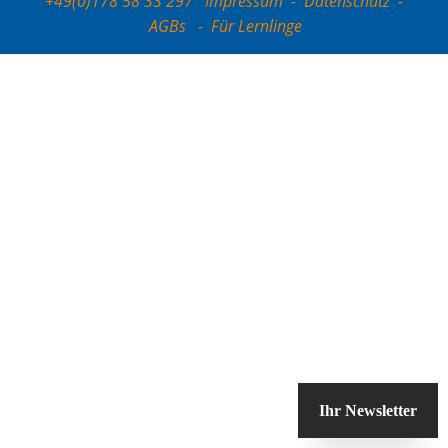
+49(0)178 58 33 297
Impressum
-
Datenschutz
-
AGBs
-
Für Lernlinge
Ihr Newsletter