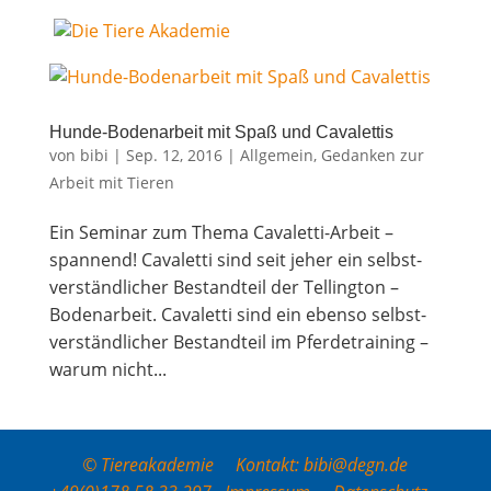
Hun­de-Boden­ar­beit mit Spaß und Cavalettis
von
bibi
|
Sep. 12, 2016
|
Allgemein
,
Gedanken zur
Arbeit mit Tieren
Ein Semi­nar zum The­ma Cava­let­ti-Arbeit –
span­nend! Cava­let­ti sind seit jeher ein selbst­
ver­ständ­li­cher Bestand­teil der Tel­ling­ton –
Bodenarbeit. Cava­let­ti sind ein eben­so selbst­
ver­ständ­li­cher Bestand­teil im Pfer­de­trai­ning –
war­um nicht...
© Tiereakademie Kontakt: bibi@degn.de