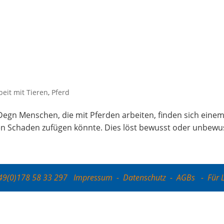
eit mit Tieren
,
Pferd
egn Men­schen, die mit Pfer­den arbei­ten, fin­den sich einem
 Scha­den zufü­gen könn­te. Dies löst bewusst oder unbe­wus
+49(0)178 58 33 297
Impressum
-
Datenschutz
-
AGBs
-
Für 