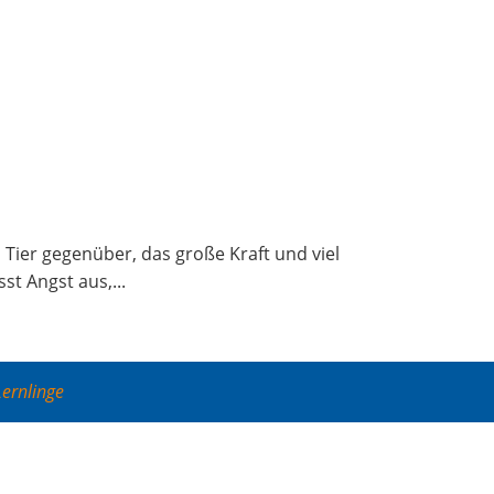
 Tier gegen­über, das gro­ße Kraft und viel
st Angst aus,...
Lernlinge