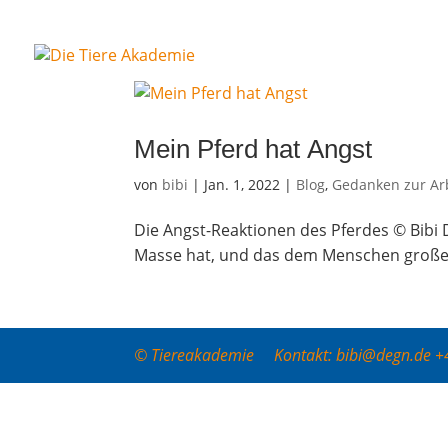
Mein Pferd hat Angst
von
bibi
|
Jan. 1, 2022
|
Blog
,
Gedanken zur Arb
Die Angst-Reak­tio­nen des Pferdes © Bibi D
Mas­se hat, und das dem Men­schen gro­ßen
© Tiereakademie Kontakt: bibi@degn.de 