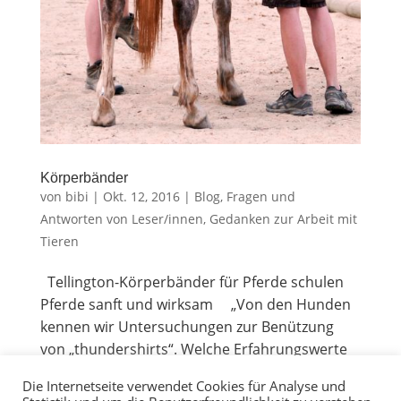
Kör­per­bän­der
von
bibi
|
Okt. 12, 2016
|
Blog
,
Fragen und
Antworten von Leser/innen
,
Gedanken zur Arbeit mit
Tieren
Tel­ling­ton-Kör­per­bän­der für Pferde schu­len
Pfer­de sanft und wirksam „Von den Hun­den
ken­nen wir Unter­su­chun­gen zur Benüt­zung
von „thun­der­shirts“. Wel­che Erfah­rungs­wer­te
gibt es mit dem Kör­per­band bei Pferden?“ Die­
Die Internetseite verwendet Cookies für Analyse und
se...