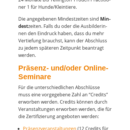
ner 1 für Hunde/Kleintiere.
Die ange­ge­be­nen Min­dest­zei­ten sind
Min­
dest
zei­ten. Falls du oder die
Aus­bil­de­rin­
nen
den Ein­druck haben, dass du mehr
Ver­tie­fung brauchst, kann der Abschluss
zu jedem spä­te­ren Zeit­punkt bean­tragt
werden.
Prä­senz- und/oder Online-
Seminare
Für die unter­schied­li­chen Abschlüs­se
muss eine vor­ge­ge­be­ne Zahl an “Cre­dits”
erwor­ben wer­den. Cre­dits kön­nen durch
Ver­an­stal­tun­gen erwor­ben wer­den, die für
die Zer­ti­fi­zie­rung ange­bo­ten werden:
Prä­senz­ver­an­stal­tun­gen
(12 Cre­dits für