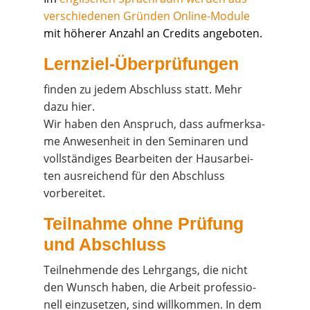
ver­schie­de­nen Grün­den Online-Modu­le
mit höhe­rer Anzahl an Cre­dits angeboten.
Lern­ziel-Über­prü­fun­gen
fin­den zu jedem Abschluss statt. Mehr
dazu hier.
Wir haben den Anspruch, dass auf­merk­sa­
me Anwe­sen­heit in den Semi­na­ren und
voll­stän­di­ges Bear­bei­ten der Haus­ar­bei­
ten aus­rei­chend für den Abschluss
vorbereitet.
Teil­nah­me ohne Prü­fung
und Abschluss
Teil­neh­men­de des Lehr­gangs, die nicht
den Wunsch haben, die Arbeit pro­fes­sio­
nell ein­zu­set­zen, sind will­kom­men. In dem