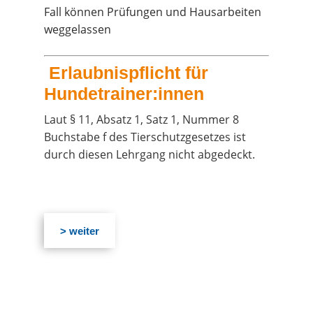
Fall kön­nen Prü­fun­gen und Haus­ar­bei­ten
weggelassen
​ Erlaub­nis­pflicht für
Hundetrainer:innen
Laut § 11, Absatz 1, Satz 1, Num­mer 8
Buch­sta­be f des Tier­schutz­ge­set­zes ist
durch die­sen Lehr­gang nicht abgedeckt.
> wei­ter