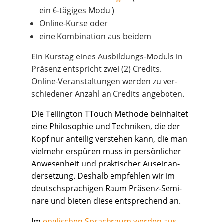
ein 6‑tägiges Modul)
Online-Kur­se oder
eine Kom­bi­na­ti­on aus beidem
Ein Kurs­tag eines Aus­bil­dungs-Moduls in
Prä­senz ent­spricht zwei (2) Cre­dits.
Online-Ver­an­stal­tun­gen wer­den zu ver­
schie­de­ner Anzahl an Cre­dits angeboten.
Die Tel­ling­ton TTouch Metho­de beinhal­tet
eine Phi­lo­so­phie und Tech­ni­ken, die der
Kopf nur antei­lig ver­ste­hen kann, die man
viel­mehr erspü­ren muss in per­sön­li­cher
Anwe­sen­heit und prak­ti­scher Aus­ein­an­
der­set­zung. Des­halb emp­feh­len wir im
deutsch­spra­chi­gen Raum Prä­senz-Semi­
na­re und bie­ten die­se ent­spre­chend an.
Im
eng­li­schen Sprach­raum wer­den aus