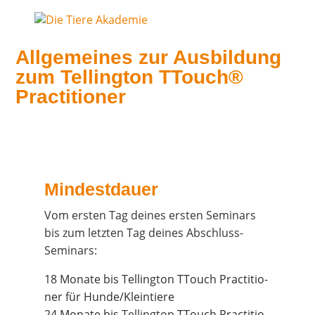
All­ge­mei­nes zur Aus­bil­dung
zum Tel­ling­ton TTouch®
Practitioner
Min­dest­dau­er
Vom ers­ten Tag dei­nes ers­ten Semi­nars
bis zum letz­ten Tag dei­nes Abschluss-
Seminars:
18 Mona­te bis Tel­ling­ton TTouch Prac­ti­tio­
ner für Hunde/Kleintiere
24 Mona­te bis
Tel­ling­ton
TTouch Prac­ti­tio­