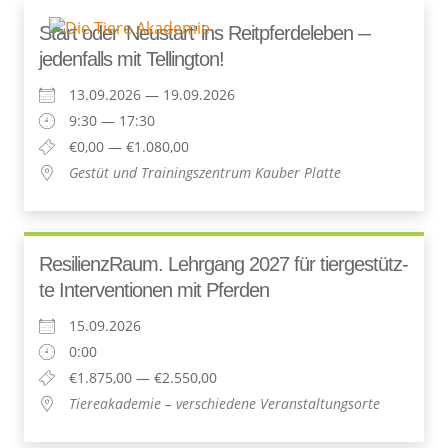
Start oder ‘Neu­start’ ins Reit­pfer­de­le­ben —
jeden­falls mit Tellington!
13.09.2026 — 19.09.2026
9:30 — 17:30
€0,00 — €1.080,00
Gestüt und Trai­nings­zen­trum Kau­ber Platte
Resi­li­en­z­Raum. Lehr­gang 2027 für tier­ge­stütz­
te Inter­ven­tio­nen mit Pferden
15.09.2026
0:00
€1.875,00 — €2.550,00
Tie­re­aka­de­mie – ver­schie­de­ne Veranstaltungsorte