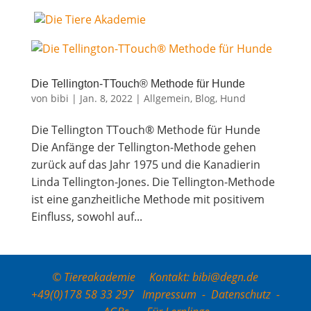
Die Tel­ling­ton-TTouch® Metho­de für Hunde
von
bibi
|
Jan. 8, 2022
|
Allgemein
,
Blog
,
Hund
Die Tel­ling­ton TTouch® Metho­de für Hunde
Die Anfän­ge der Tel­ling­ton-Metho­de gehen
zurück auf das Jahr 1975 und die Kana­die­rin
Lin­da Tel­ling­ton-Jones. Die Tel­ling­ton-Metho­de
ist eine ganz­heit­li­che Metho­de mit posi­ti­vem
Ein­fluss, sowohl auf...
© Tiereakademie Kontakt: bibi@degn.de
+49(0)178 58 33 297
Impressum
-
Datenschutz
-