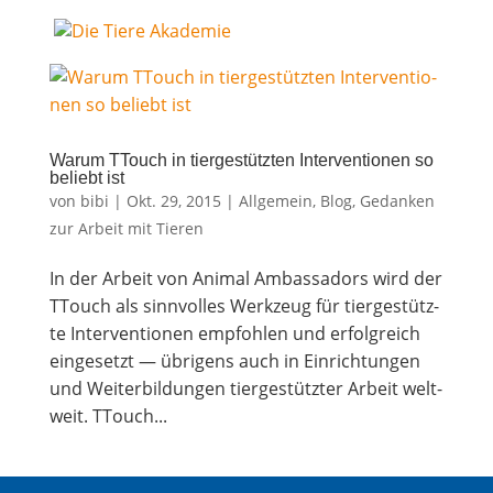
War­um TTouch in tier­ge­stütz­ten Inter­ven­tio­nen so
beliebt ist
von
bibi
|
Okt. 29, 2015
|
Allgemein
,
Blog
,
Gedanken
zur Arbeit mit Tieren
In der Arbeit von Ani­mal Ambassa­dors wird der
TTouch als sinn­vol­les Werk­zeug für tier­ge­stütz­
te Inter­ven­tio­nen emp­foh­len und erfolg­reich
ein­ge­setzt — übri­gens auch in Ein­rich­tun­gen
und Wei­ter­bil­dun­gen tier­ge­stütz­ter Arbeit welt­
weit. TTouch...