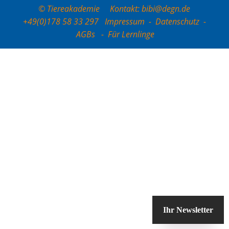
© Tiereakademie Kontakt: bibi@degn.de
+49(0)178 58 33 297
Impressum
-
Datenschutz
-
AGBs
-
Für Lernlinge
Ihr Newsletter