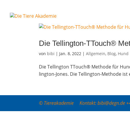
Die Tel­ling­ton-TTouch® Me
von
bibi
|
Jan. 8, 2022
|
Allgemein
,
Blog
,
Hund
Die Tel­ling­ton TTouch® Metho­de für Hund
ling­ton-Jones. Die Tel­ling­ton-Metho­de ist 
© Tiereakademie Kontakt: bibi@degn.de 