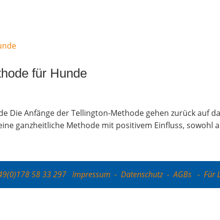
tho­de für Hunde
e Die Anfän­ge der Tel­ling­ton-Metho­de gehen zurück auf das 
eine ganz­heit­li­che Metho­de mit posi­ti­vem Ein­fluss, sowohl au
+49(0)178 58 33 297
Impressum
-
Datenschutz
-
AGBs
-
Für 