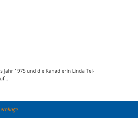
Jahr 1975 und die Kana­die­rin Lin­da Tel­
f...
Lernlinge