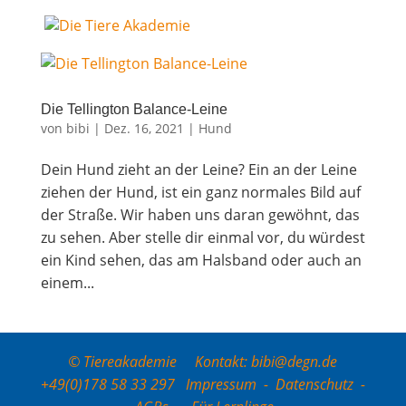
Die Tel­ling­ton Balance-Leine
von
bibi
|
Dez. 16, 2021
|
Hund
Dein Hund zieht an der Leine? Ein an der Lei­ne
zie­hen der Hund, ist ein ganz nor­ma­les Bild auf
der Stra­ße. Wir haben uns dar­an gewöhnt, das
zu sehen. Aber stel­le dir ein­mal vor, du wür­dest
ein Kind sehen, das am Hals­band oder auch an
einem...
© Tiereakademie Kontakt: bibi@degn.de
+49(0)178 58 33 297
Impressum
-
Datenschutz
-