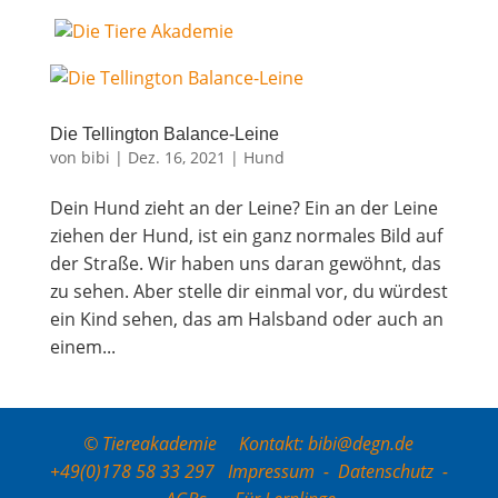
Die Tel­ling­ton Balance-Leine
von
bibi
|
Dez. 16, 2021
|
Hund
Dein Hund zieht an der Leine? Ein an der Lei­ne
zie­hen der Hund, ist ein ganz nor­ma­les Bild auf
der Stra­ße. Wir haben uns dar­an gewöhnt, das
zu sehen. Aber stel­le dir ein­mal vor, du wür­dest
ein Kind sehen, das am Hals­band oder auch an
einem...
© Tiereakademie Kontakt: bibi@degn.de
+49(0)178 58 33 297
Impressum
-
Datenschutz
-