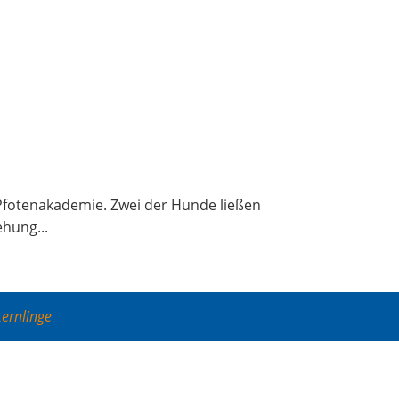
Pfo­ten­aka­de­mie. Zwei der Hun­de lie­ßen
­hung...
Lernlinge