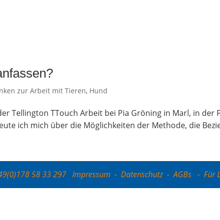
 anfassen?
ken zur Arbeit mit Tieren
,
Hund
der Tel­ling­ton TTouch Arbeit bei Pia Grö­ning in Marl, in der 
eu­te ich mich über die Mög­lich­kei­ten der Metho­de, die Bezie
+49(0)178 58 33 297
Impressum
-
Datenschutz
-
AGBs
-
Für 