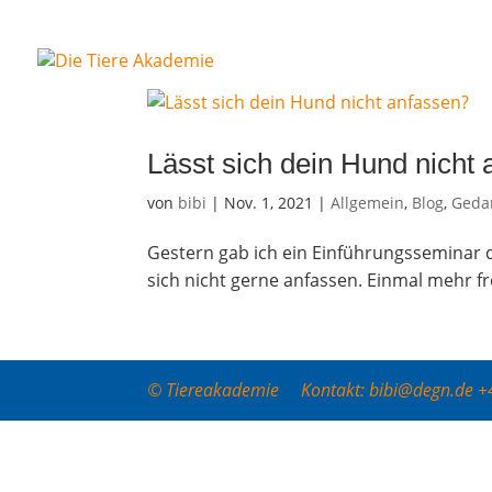
Lässt sich dein Hund nicht
von
bibi
|
Nov. 1, 2021
|
Allgemein
,
Blog
,
Gedan
Ges­tern gab ich ein Ein­füh­rungs­se­mi­nar 
sich nicht ger­ne anfas­sen. Ein­mal mehr fr
© Tiereakademie Kontakt: bibi@degn.de 