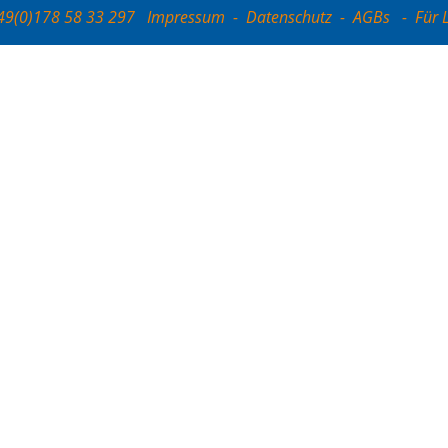
+49(0)178 58 33 297
Impressum
-
Datenschutz
-
AGBs
-
Für 