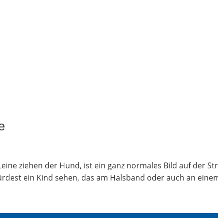
e
ei­ne zie­hen der Hund, ist ein ganz nor­ma­les Bild auf der 
 wür­dest ein Kind sehen, das am Hals­band oder auch an einem