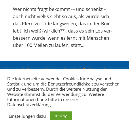
Wer nichts fragt bekommt -– und schenkt –
auch nicht vie­lEs sieht so aus, als wür­de sich
das Pferd zu Tode lang­wei­len, das in der Box
lebt. Ich weiß (wirk­lich??), dass es sein Los ver­
bes­sern wür­de, wenn es lernt mit Men­schen
über 100 Mei­len zu lau­fen, statt...
© Tiereakademie Kontakt: bibi@degn.de
+49(0)178 58 33 297
Impressum
-
Datenschutz
-
Die Internetseite verwendet Cookies für Analyse und
Statistik und um die Benutzerfreundlichkeit zu verstehen
AGBs
-
Für Lernlinge
und zu verbessern. Durch die weitere Nutzung der
Website stimmst du der Verwendung zu. Weitere
Informationen finde bitte in unserer
Datenschutzerklärung.
Einstellungen dazu
ist okay..
Ihr Newsletter