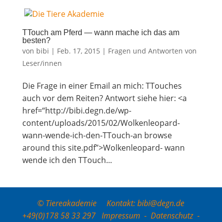
TTouch am Pferd — wann mache ich das am
besten?
von
bibi
|
Feb. 17, 2015
|
Fragen und Antworten von
Leser/innen
Die Fra­ge in einer Email an mich: TTou­ch­es
auch vor dem Rei­ten? Ant­wort sie­he hier: <a
href=“http://bibi.degn.de/wp-
content/uploads/2015/02/Wolkenleopard-
wann-wende-ich-den-TTouch-an brow­se
around this site.pdf”>Wolkenleopard- wann
wen­de ich den TTouch...
© Tiereakademie Kontakt: bibi@degn.de
+49(0)178 58 33 297
Impressum
-
Datenschutz
-