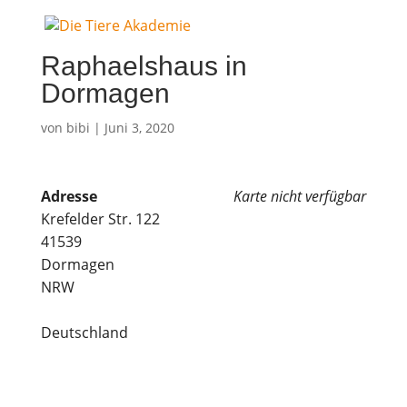
Rapha­els­haus in
Dormagen
von
bibi
|
Juni 3, 2020
Adres­se
Kar­te nicht verfügbar
Kre­fel­der Str. 122
41539
Dormagen
NRW
Deutschland