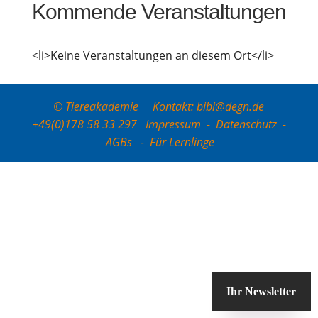
Kom­men­de Veranstaltungen
<li>Keine Ver­an­stal­tun­gen an die­sem Ort</li>
© Tiereakademie Kontakt: bibi@degn.de
+49(0)178 58 33 297
Impressum
-
Datenschutz
-
AGBs
-
Für Lernlinge
Ihr Newsletter