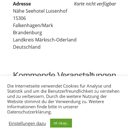
Adres­se
Kar­te nicht verfügbar
Nähe See­ho­tel Luisenhof
15306
Falkenhagen/Mark
Brandenburg
Land­kreis Märkisch-Oderland
Deutschland
Kom­men­de Veranstaltungen
Die Internetseite verwendet Cookies für Analyse und
Statistik und um die Benutzerfreundlichkeit zu verstehen
<li>Keine Ver­an­stal­tun­gen an die­sem Ort</li>
und zu verbessern. Durch die weitere Nutzung der
Website stimmst du der Verwendung zu. Weitere
Informationen finde bitte in unserer
Datenschutzerklärung.
© Tiereakademie Kontakt: bibi@degn.de
+49(0)178 58 33 297
Impressum
-
Datenschutz
-
Einstellungen dazu
ist okay..
Ihr Newsletter
AGBs
-
Für Lernlinge