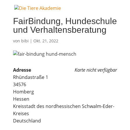
Fair­Bin­dung, Hun­de­schu­le
und Verhaltensberatung
von
bibi
|
Okt. 21, 2022
Adres­se
Kar­te nicht verfügbar
Rhünda­stra­ße 1
34576
Homberg
Hessen
Kreis­stadt des nord­hes­si­schen Schwalm-Eder-
Kreises
Deutschland