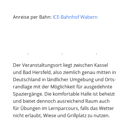
Anrei­se per Bahn:
ICE-Bahn­hof Wabern
Der Ver­an­stal­tungs­ort liegt zwi­schen Kas­sel
und Bad Hers­feld, also ziem­lich genau mit­ten in
Deutsch­land in länd­li­cher Umge­bung und Orts­
rand­la­ge mit der Mög­lich­keit für aus­ge­dehn­te
Spa­zier­gän­ge. Die kom­for­ta­ble Hal­le ist beheizt
und bie­tet den­noch aus­rei­chend Raum auch
für Übun­gen im Lern­par­cours, falls das Wet­ter
nicht erlaubt, Wie­se und Grill­platz zu nutzen.