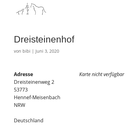
Dreist­ei­nen­hof
von
bibi
|
Juni 3, 2020
Adres­se
Kar­te nicht verfügbar
Dreist­ei­nen­weg 2
53773
Hennef-Meisenbach
NRW
Deutschland