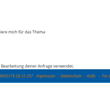
s­sie­re mich für das Thema
r Bear­bei­tung dei­ner Anfra­ge verwendet.
+49(0)178 58 33 297
Impressum
-
Datenschutz
-
AGBs
-
Für 