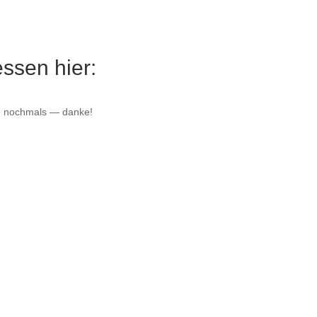
es­sen hier:
te noch­mals — danke!