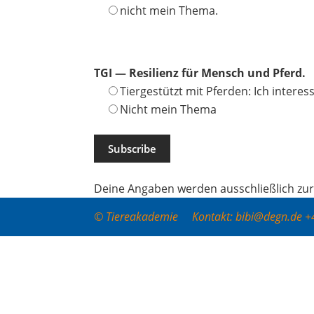
nicht mein Thema.
TGI — Resi­li­enz für Mensch und Pferd.
Tier­ge­stützt mit Pfer­den: Ich inter­e
Nicht mein Thema
Dei­ne Anga­ben wer­den aus­schließ­lich zu
© Tiereakademie Kontakt: bibi@degn.de 