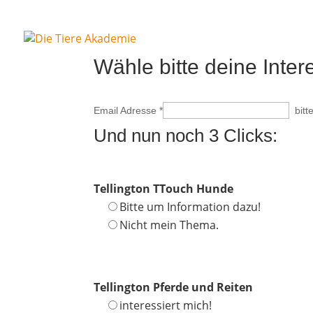
Wäh­le bit­te dei­ne Inter­
Email Adres­se
*
bit­
Und nun noch 3 Clicks:
Tel­ling­ton TTouch Hunde
Bit­te um Infor­ma­ti­on dazu!
Nicht mein Thema.
Tel­ling­ton Pfer­de und Reiten
inter­es­siert mich!