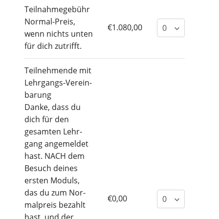
Teil­nah­me­ge­bühr
Nor­mal-Preis,
€1.080,00
wenn nichts unten
für dich zutrifft.
Teil­neh­men­de mit
Lehr­gangs-Ver­ein­
ba­rung
Dan­ke, dass du
dich für den
gesam­ten Lehr­
gang ange­mel­det
hast. NACH dem
Besuch dei­nes
ers­ten Moduls,
das du zum Nor­
€0,00
mal­preis bezahlt
hast, und der