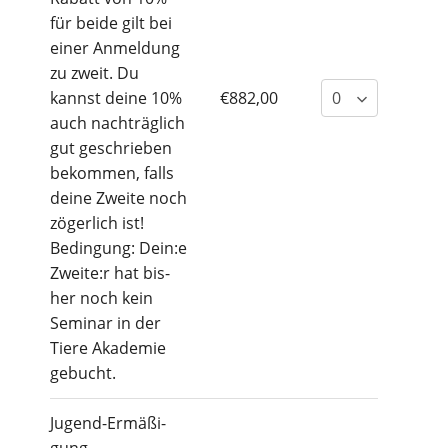
für bei­de gilt bei
einer Anmel­dung
zu zweit. Du
kannst dei­ne 10%
€882,00
auch nach­träg­lich
gut geschrie­ben
bekom­men, falls
dei­ne Zwei­te noch
zöger­lich ist!
Bedin­gung: Dein:e
Zweite:r hat bis­
her noch kein
Semi­nar in der
Tie­re Aka­de­mie
gebucht.
Jugend-Ermä­ßi­