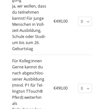
gung
Ja, wir wol­len, dass
du teil­neh­men
kannst! Für jun­ge
€490,00
Men­schen in Voll­
zeit-Aus­bil­dung,
Schu­le oder Stu­di­
um bis zum 26.
Geburtstag
Für Kolleg:innen
Ger­ne kannst du
nach abge­schlos­
se­ner Aus­bil­dung
(mind. P1 für Tel­
€490,00
ling­ton TTouch®
Pferd) wei­ter­hin
als