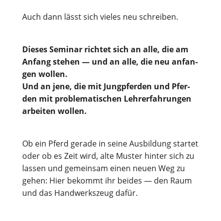
Auch dann lässt sich vie­les neu schreiben.
Die­ses Semi­nar rich­tet sich an alle, die am
Anfang ste­hen — und an alle, die neu anfan­
gen wollen.
Und an jene, die mit Jung­pfer­den und Pfer­
den mit pro­ble­ma­ti­schen Lehr­erfah­run­gen
arbei­ten wollen.
Ob ein Pferd gera­de in sei­ne Aus­bil­dung star­tet
oder ob es Zeit wird, alte Mus­ter hin­ter sich zu
las­sen und gemein­sam einen neu­en Weg zu
gehen: Hier bekommt ihr bei­des — den Raum
und das Hand­werks­zeug dafür.