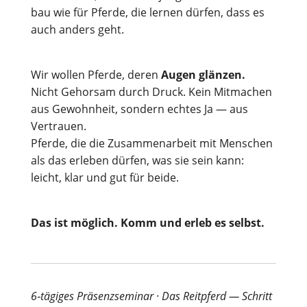
bau wie für Pfer­de, die ler­nen dür­fen, dass es
auch anders geht.
Wir wol­len Pfer­de, deren
Augen glän­zen.
Nicht Gehor­sam durch Druck. Kein Mit­ma­chen
aus Gewohn­heit, son­dern ech­tes Ja — aus
Vertrauen.
Pfer­de, die die Zusam­men­ar­beit mit Men­schen
als das erle­ben dür­fen, was sie sein kann:
leicht, klar und gut für beide.
Das ist mög­lich. Komm und erleb es selbst.
6‑tägiges Prä­senz­se­mi­nar · Das Reit­pferd — Schritt