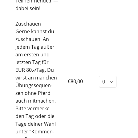
Teilnehmende:r —
dabei sein!
Zuschau­en
Ger­ne kannst du
zuschau­en! An
jedem Tag außer
am ers­ten und
letz­ten Tag für
EUR 80.-/Tag. Du
wirst an man­chen
€80,00
Übungs­se­quen­
zen ohne Pferd
auch mit­ma­chen.
Bit­te ver­mer­ke
den Tag oder die
Tage dei­ner Wahl
unter “Kom­men­