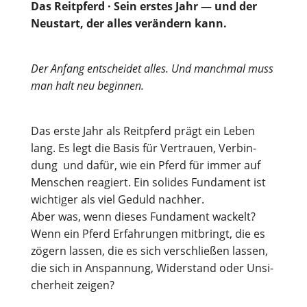
Das Reit­pferd · Sein ers­tes Jahr — und der
Neu­start, der alles ver­än­dern kann.
Der Anfang ent­schei­det alles. Und manch­mal muss
man halt neu beginnen.
Das ers­te Jahr als Reit­pferd prägt ein Leben
lang. Es legt die Basis für Ver­trau­en, Ver­bin­
dung und dafür, wie ein Pferd für immer auf
Men­schen reagiert. Ein soli­des Fun­da­ment ist
wich­ti­ger als viel Geduld nachher.
Aber was, wenn die­ses Fun­da­ment wackelt?
Wenn ein Pferd Erfah­run­gen mit­bringt, die es
zögern las­sen, die es sich ver­schlie­ßen las­sen,
die sich in Anspan­nung, Wider­stand oder Unsi­
cher­heit zeigen?