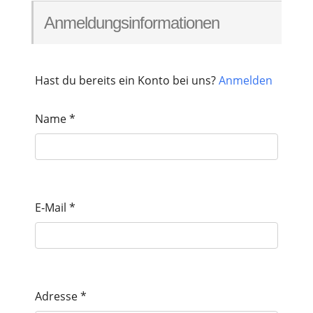
Anmel­dungs­in­for­ma­tio­nen
Hast du bereits ein Kon­to bei uns?
Anmel­den
Name
*
E‑Mail
*
Adres­se
*