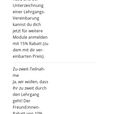
Unter­zeich­nung
einer Lehr­gangs-
Ver­ein­ba­rung
kannst du dich
jetzt für wei­te­re
Modu­le anmel­den
mit 15% Rabatt (zu
dem mit dir ver­
ein­bar­ten Preis).
Zu-zweit-Teil­nah­
me
Ja, wir wol­len, dass
Ihr zu zweit durch
den Lehr­gang
geht! Der
Freund:innen-
Rabatt von 10%