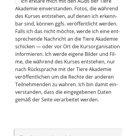
Ich erklä­re mich mit den AGBs der Tie­re
Aka­de­mie ein­ver­stan­den. Fotos, die wäh­rend
des Kur­ses ent­ste­hen, auf denen ich erkenn­
bar sind, kön­nen ggfs. ver­öf­fent­licht wer­den.
Falls ich das nicht möch­te, wer­de ich eine ent­
spre­chen­de Nach­richt an die Tie­re Aka­de­mie
schi­cken — oder vor Ort die Kurs­or­ga­ni­sa­ti­on
infor­mie­ren. Ich wer­de eige­ne Bil­der und Fil­
me, die wäh­rend des Kur­ses ent­ste­hen, nur
nach Rück­spra­che mit der Tie­re Aka­de­mie
ver­öf­fent­li­chen um die Rech­te der ande­ren
Teil­neh­men­den zu wah­ren. Ich bin damit ein­
ver­stan­den, dass die ein­ge­ge­be­nen Daten
gemäß der Sei­te ver­ar­bei­tet werden.