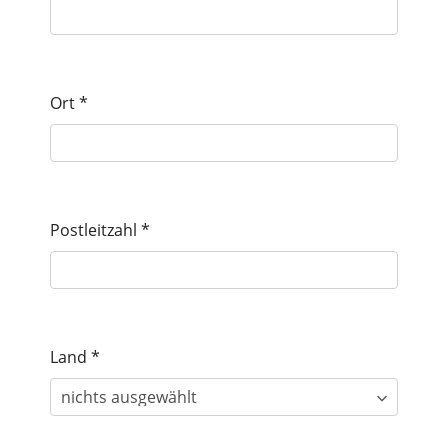
Ort
*
Post­leit­zahl
*
Land
*