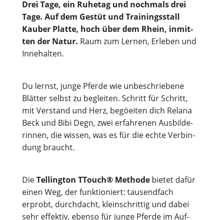
Drei Tage, ein Ruhe­tag und noch­mals drei
Tage. Auf dem Gestüt und Trai­nings­stall
Kau­ber Plat­te, hoch über dem Rhein, inmit­
ten der Natur.
Raum zum Ler­nen, Erle­ben und
Innehalten.
Du lernst, jun­ge Pfer­de wie unbe­schrie­be­ne
Blät­ter selbst zu beglei­ten. Schritt für Schritt,
mit Ver­stand und Herz, begöei­ten dich Rel­a­na
Beck und Bibi Degn, zwei erfah­re­nen Aus­bil­de­
rin­nen, die wis­sen, was es für die ech­te Ver­bin­
dung braucht.
Die
Tel­ling­ton TTouch® Metho­de
bie­tet dafür
einen Weg, der funk­tio­niert: tau­send­fach
erprobt, durch­dacht, klein­schrit­tig und dabei
sehr effek­tiv, eben­so für jun­ge Pfer­de im Auf­