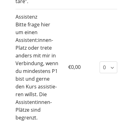
ta­re”.
Assis­tenz
Bit­te fra­ge hier
um einen
Assistent:innen-
Platz oder tre­te
anders mit mir in
Ver­bin­dung, wenn
€0,00
du min­des­tens P1
bist und ger­ne
den Kurs assis­tie­
ren willst. Die
Assis­ten­tin­nen-
Plät­ze sind
begrenzt.