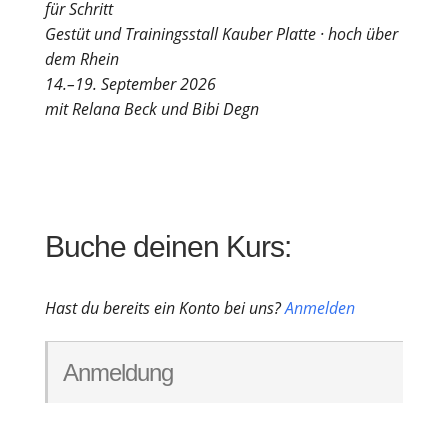
für Schritt
Gestüt und Trai­nings­stall Kau­ber Plat­te · hoch über
dem Rhein
14.–19. Sep­tem­ber 2026
mit Rel­a­na Beck und Bibi Degn
Buche dei­nen Kurs:
Hast du bereits ein Kon­to bei uns?
Anmel­den
Anmel­dung