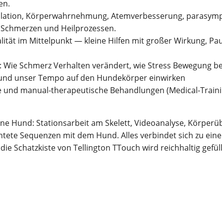
en.
­ti­on, Kör­per­wahr­neh­mung, Atem­ver­bes­se­rung, para­sym­pa­
bei Schmer­zen und Heilprozessen.
tät im Mit­tel­punkt — klei­ne Hil­fen mit gro­ßer Wir­kung, Pa
n: Wie Schmerz Ver­hal­ten ver­än­dert, wie Stress Bewe­gung 
und unser Tem­po auf den Hun­de­kör­per einwirken
che und manu­al-the­ra­peu­ti­sche Behand­lun­gen (Medi­cal-Trai­n
Hund: Sta­ti­ons­ar­beit am Ske­lett, Video­ana­ly­se, Kör­per­üb
rich­te­te Sequen­zen mit dem Hund. Alles ver­bin­det sich zu e
ie Schatz­kis­te von Tel­ling­ton TTouch wird reich­hal­tig gefüll