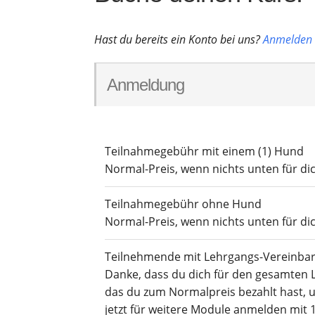
Hast du bereits ein Kon­to bei uns?
Anmel­den
Anmel­dung
Teil­nah­me­ge­bühr mit einem (1) Hund
Nor­mal-Preis, wenn nichts unten für dich
Teil­nah­me­ge­bühr ohne Hund
Nor­mal-Preis, wenn nichts unten für dich
Teil­neh­men­de mit Lehr­gangs-Ver­ein­ba
Dan­ke, dass du dich für den gesam­ten 
das du zum Nor­mal­preis bezahlt hast, u
jetzt für wei­te­re Modu­le anmel­den mit 