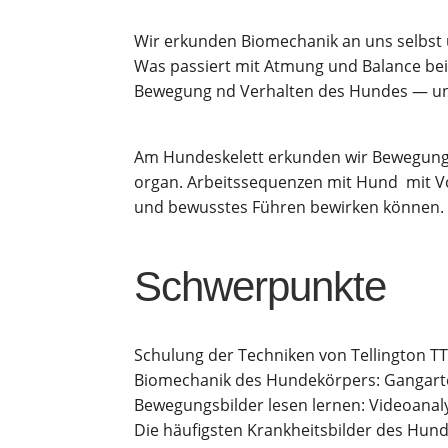
Wir erkun­den Bio­me­cha­nik an uns selbst 
Was pas­siert mit Atmung und Balan­ce bei u
Bewe­gung nd Ver­hal­ten des Hun­des — un
Am Hun­de­ske­lett erkun­den wir Bewe­gungs­a
or­gan. Arbeits­se­quen­zen mit Hund mit Vo
und bewuss­tes Füh­ren bewir­ken können.
Schwer­punk­te
Schu­lung der Tech­ni­ken von Tel­ling­ton 
Bio­me­cha­nik des Hun­de­kör­pers: Gang­ar­
Bewe­gungs­bil­der lesen ler­nen: Video­ana­l
Die häu­figs­ten Krank­heits­bil­der des Hun­d