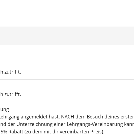
 zutrifft.
 zutrifft.
­rung
Lehr­gang ange­mel­det hast. NACH dem Besuch dei­nes ers­te
nd der Unter­zeich­nung einer Lehr­gangs-Ver­ein­ba­rung kan
15% Rabatt (zu dem mit dir ver­ein­bar­ten Preis).