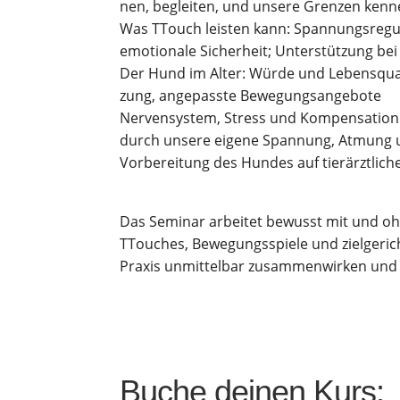
nen, beglei­ten, und unse­re Gren­zen kenn
Was TTouch leis­ten kann: Span­nungs­re­gu­la
emo­tio­na­le Sicher­heit; Unter­stüt­zung 
Der Hund im Alter: Wür­de und Lebens­qua­li­
zung, ange­pass­te Bewegungsangebote
Ner­ven­sys­tem, Stress und Kom­pen­sa­ti­o
durch unse­re eige­ne Span­nung, Atmung 
Vor­be­rei­tung des Hun­des auf tier­ärzt­li­
Das Semi­nar arbei­tet bewusst mit und ohne 
TTou­ch­es, Bewe­gungs­spie­le und ziel­ge­
Pra­xis unmit­tel­bar zusam­men­wir­ken und d
Buche dei­nen Kurs: