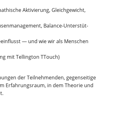
thi­sche Akti­vie­rung, Gleich­ge­wicht,
u­sen­ma­nage­ment, Balan­ce-Unter­stüt­
beein­flusst — und wie wir als Men­schen
ing mit Tel­ling­ton TTouch)
un­gen der Teil­neh­men­den, gegen­sei­ti­ge
inem Erfah­rungs­raum, in dem Theo­rie und
t.