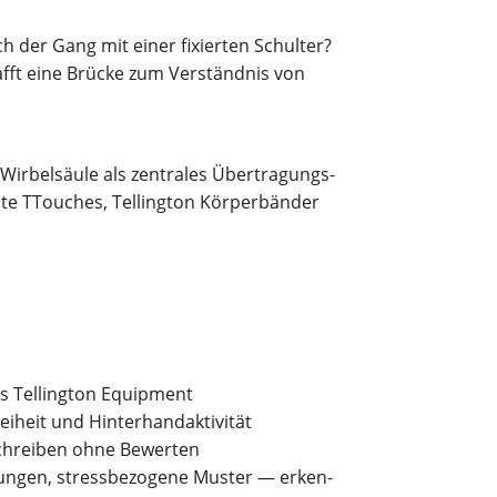
h der Gang mit einer fixier­ten Schul­ter?
afft eine Brü­cke zum Ver­ständ­nis von
r­bel­säu­le als zen­tra­les Über­tra­gungs­
 TTou­ch­es, Tel­ling­ton Kör­per­bän­der
as Tel­ling­ton Equipment
rei­heit und Hinterhandaktivität
 beschrei­ben ohne Bewerten
­run­gen, stress­be­zo­ge­ne Mus­ter — erken­