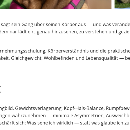
agt sein Gang über sei­nen Kör­per aus — und was ver­än­der
emi­nar lädt ein, genau hin­zu­se­hen, zu ver­ste­hen und gezie
r­neh­mungs­schu­lung, Kör­per­ver­ständ­nis und die prak­ti­s
­keit, Gleich­ge­wicht, Wohl­be­fin­den und Lebens­qua­li­tät
t
ild, Gewichts­ver­la­ge­rung, Kopf-Hals-Balan­ce, Rumpf­be­weg
­run­gen wahr­zu­neh­men — mini­ma­le Asym­me­trien, Aus­weich­b
 schärft sich: Was sehe ich wirk­lich — statt was glau­be ich z