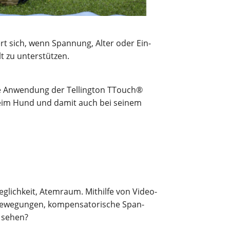
t sich, wenn Span­nung, Alter oder Ein­
lt zu unterstützen.
che Anwen­dung der Tel­ling­ton TTouch®
 — beim Hund und damit auch bei sei­nem
­lich­keit, Atem­raum. Mit­hil­fe von Video­
e­we­gun­gen, kom­pen­sa­to­ri­sche Span­
u sehen?