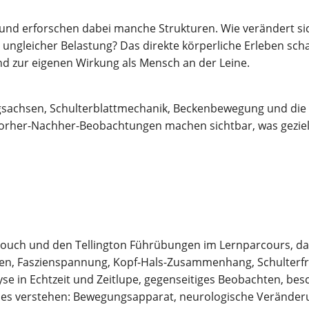
und erfor­schen dabei man­che Struk­tu­ren. Wie ver­än­dert sic
nglei­cher Belas­tung? Das direk­te kör­per­li­che Erle­ben sch
d zur eige­nen Wir­kung als Mensch an der Leine.
ch­sen, Schul­ter­blatt­me­cha­nik, Becken­be­we­gung und die Wi
r­her-Nach­her-Beob­ach­tun­gen machen sicht­bar, was geziel­te
TTouch und den Tel­ling­ton Führ­übun­gen im Lern­par­cours, d
ten, Fas­zi­en­span­nung, Kopf-Hals-Zusam­men­hang, Schul­ter­f
y­se in Echt­zeit und Zeit­lu­pe, gegen­sei­ti­ges Beob­ach­ten,
es ver­ste­hen: Bewe­gungs­ap­pa­rat, neu­ro­lo­gi­sche Ver­än­de