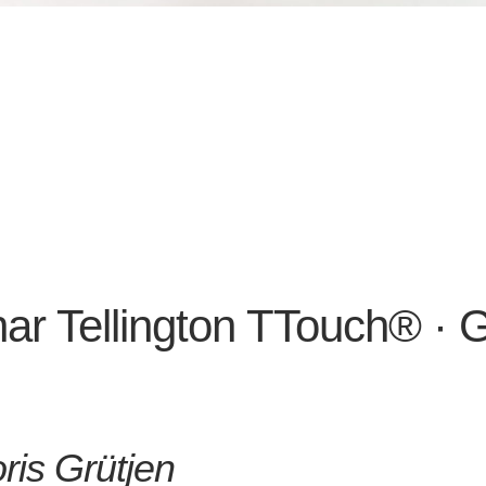
­nar Tel­ling­ton TTouch® ·
ris Grütjen