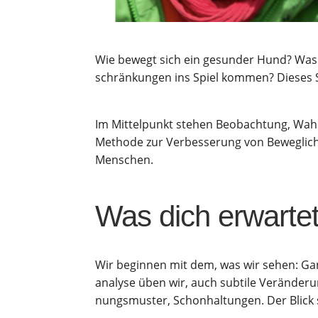
Wie bewegt sich ein gesun­der Hund? Was s
schrän­kun­gen ins Spiel kom­men? Die­ses S
Im Mit­tel­punkt ste­hen Beob­ach­tung, Wah
Metho­de zur Ver­bes­se­rung von Beweg­lich
Menschen.
Was dich erwarte
Wir begin­nen mit dem, was wir sehen: Gang­b
ana­ly­se üben wir, auch sub­ti­le Ver­än­de
nungs­mus­ter, Schon­hal­tun­gen. Der Blick