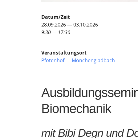
Datum/Zeit
28.09.2026 — 03.10.2026
9:30 — 17:30
Ver­an­stal­tungs­ort
Pfo­ten­hof — Mönchengladbach
Aus­bil­dungs­se­mi
Biomechanik
mit Bibi Degn und Do