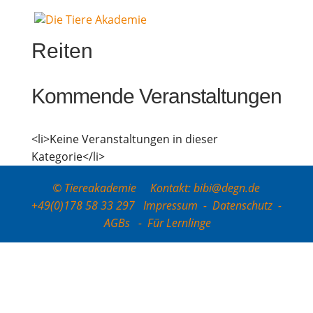
Rei­ten
Kom­men­de Veranstaltungen
<li>Keine Ver­an­stal­tun­gen in die­ser
Kategorie</li>
© Tiereakademie Kontakt: bibi@degn.de
+49(0)178 58 33 297
Impressum
-
Datenschutz
-
AGBs
-
Für Lernlinge