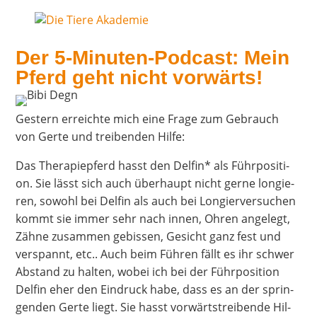
Der 5‑Mi­nu­ten-Pod­cast: Mein
Pferd geht nicht vorwärts!
Ges­tern erreich­te mich eine Fra­ge zum Gebrauch
von Ger­te und trei­ben­den Hilfe:
Das The­ra­pie­pferd hasst den Del­fin* als Führ­po­si­ti­
on. Sie lässt sich auch über­haupt nicht ger­ne lon­gie­
ren, sowohl bei Del­fin als auch bei Lon­gier­ver­su­chen
kommt sie immer sehr nach innen, Ohren ange­legt,
Zäh­ne zusam­men gebis­sen, Gesicht ganz fest und
ver­spannt, etc.. Auch beim Füh­ren fällt es ihr schwer
Abstand zu hal­ten, wobei ich bei der Führ­po­si­ti­on
Del­fin eher den Ein­druck habe, dass es an der sprin­
gen­den Ger­te liegt. Sie hasst vor­wärts­trei­ben­de Hil­