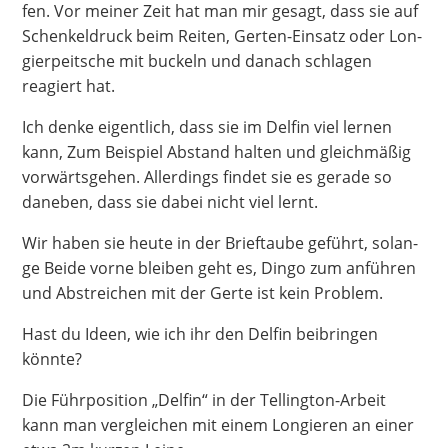
fen. Vor mei­ner Zeit hat man mir gesagt, dass sie auf
Schen­kel­druck beim Rei­ten, Ger­ten-Ein­satz oder Lon­
gier­peit­sche mit buckeln und danach schla­gen
reagiert hat.
Ich den­ke eigent­lich, dass sie im Del­fin viel ler­nen
kann, Zum Bei­spiel Abstand hal­ten und gleich­mä­ßig
vor­wärts­ge­hen. Aller­dings fin­det sie es gera­de so
dane­ben, dass sie dabei nicht viel lernt.
Wir haben sie heu­te in der Brief­tau­be geführt, solan­
ge Bei­de vor­ne blei­ben geht es, Din­go zum anfüh­ren
und Abstrei­chen mit der Ger­te ist kein Problem.
Hast du Ideen, wie ich ihr den Del­fin bei­brin­gen
könnte?
Die Führ­po­si­ti­on „Del­fin“ in der Tel­ling­ton-Arbeit
kann man ver­glei­chen mit einem Lon­gie­ren an einer