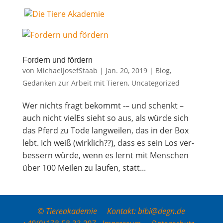
For­dern und fördern
von
MichaelJosefStaab
|
Jan. 20, 2019
|
Blog
,
Gedanken zur Arbeit mit Tieren
,
Uncategorized
Wer nichts fragt bekommt -– und schenkt –
auch nicht vie­lEs sieht so aus, als wür­de sich
das Pferd zu Tode lang­wei­len, das in der Box
lebt. Ich weiß (wirk­lich??), dass es sein Los ver­
bes­sern wür­de, wenn es lernt mit Men­schen
über 100 Mei­len zu lau­fen, statt...
© Tiereakademie Kontakt: bibi@degn.de