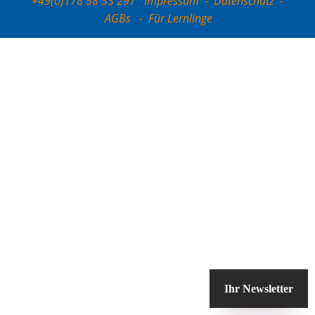
+49(0)178 58 33 297
Impressum
-
Datenschutz
-
AGBs
-
Für Lernlinge
Ihr Newsletter